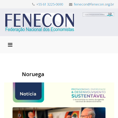
+55 61 3225-0690
fenecon@fenecon.org.br
Noruega