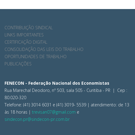
CONTRIBUIÇÃO SINDICAL
LINKS IMPORTANTES
CERTIFICAÇÃO DIGITAL
CONSOLIDAÇÃO DAS LEIS DO TRABALHO
OPORTUNIDADES DE TRABALHO
PUBLICAÇÕES
FENECON - Federação Nacional dos Economistas
Rua Marechal Deodoro, nº 503, sala 505 - Curitiba - PR | Cep :
80.020-320
Telefone: (41) 3014 6031 e (41) 3019- 5539 | atendimento: de 13
às 18 horas |
trevisan07@gmail.com
e
sindecon.pr@sindecon-pr.com.br