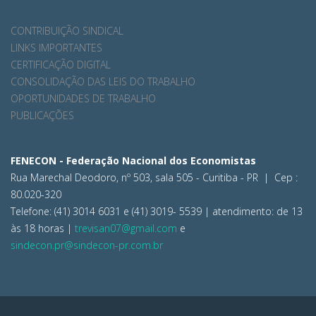
CONTRIBUIÇÃO SINDICAL
LINKS IMPORTANTES
CERTIFICAÇÃO DIGITAL
CONSOLIDAÇÃO DAS LEIS DO TRABALHO
OPORTUNIDADES DE TRABALHO
PUBLICAÇÕES
FENECON - Federação Nacional dos Economistas
Rua Marechal Deodoro, nº 503, sala 505 - Curitiba - PR | Cep :
80.020-320
Telefone: (41) 3014 6031 e (41) 3019- 5539 | atendimento: de 13
às 18 horas |
trevisan07@gmail.com
e
sindecon.pr@sindecon-pr.com.br