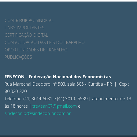
CONTRIBUIÇÃO SINDICAL
LINKS IMPORTANTES
CERTIFICAÇÃO DIGITAL
CONSOLIDAÇÃO DAS LEIS DO TRABALHO
OPORTUNIDADES DE TRABALHO
PUBLICAÇÕES
FENECON - Federação Nacional dos Economistas
Rua Marechal Deodoro, nº 503, sala 505 - Curitiba - PR | Cep :
80.020-320
Telefone: (41) 3014 6031 e (41) 3019- 5539 | atendimento: de 13
às 18 horas |
trevisan07@gmail.com
e
sindecon.pr@sindecon-pr.com.br