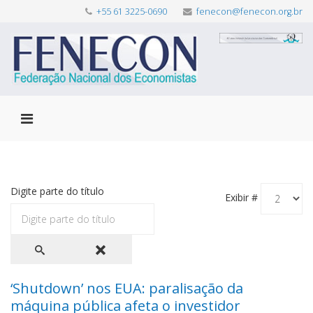
+55 61 3225-0690
fenecon@fenecon.org.br
Digite parte do título
Exibir #
‘Shutdown’ nos EUA: paralisação da
máquina pública afeta o investidor