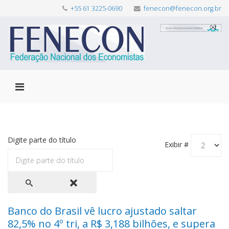
+55 61 3225-0690
fenecon@fenecon.org.br
Digite parte do título
Exibir #
Banco do Brasil vê lucro ajustado saltar
82,5% no 4º tri, a R$ 3,188 bilhões, e supera