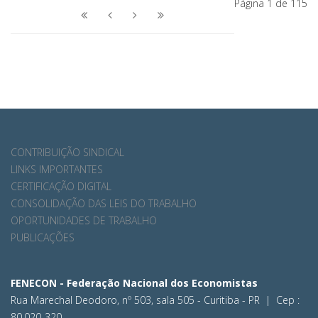
Página 1 de 115
CONTRIBUIÇÃO SINDICAL
LINKS IMPORTANTES
CERTIFICAÇÃO DIGITAL
CONSOLIDAÇÃO DAS LEIS DO TRABALHO
OPORTUNIDADES DE TRABALHO
PUBLICAÇÕES
FENECON - Federação Nacional dos Economistas
Rua Marechal Deodoro, nº 503, sala 505 - Curitiba - PR | Cep :
80.020-320