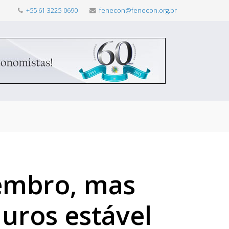
+55 61 3225-0690
fenecon@fenecon.org.br
embro, mas
uros estável