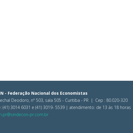
N - Federação Nacional dos Economistas
chal Deodoro, nº 503, sala 505 - Curitiba - PR | Cep : 80.020-320
: (41) 3014 6031 e (41) 3019- 5539 | atendimento: de 13 às 18 horas
n.pr@sindecon-pr.com.br