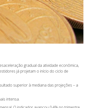
saceleração gradual da atividade econômica,
stidores já projetam o início do ciclo de
esultado superior à mediana das projeções – a
ais intensa.
 mensal. O indicador avançou 0,4% no trimestre,