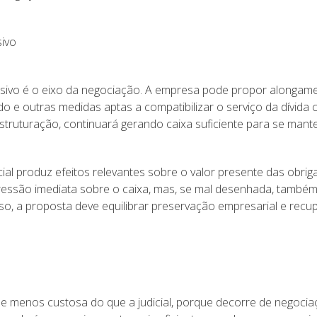
sivo
ssivo é o eixo da negociação. A empresa pode propor alongame
o e outras medidas aptas a compatibilizar o serviço da dívida
struturação, continuará gerando caixa suficiente para se man
cial produz efeitos relevantes sobre o valor presente das obrig
pressão imediata sobre o caixa, mas, se mal desenhada, tam
sso, a proposta deve equilibrar preservação empresarial e rec
il e menos custosa do que a judicial, porque decorre de negoci