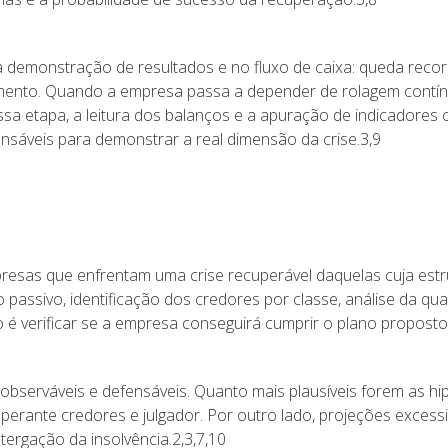
 demonstração de resultados e no fluxo de caixa: queda reco
mento. Quando a empresa passa a depender de rolagem contínu
ssa etapa, a leitura dos balanços e a apuração de indicadores 
ensáveis para demonstrar a real dimensão da crise.3,9
resas que enfrentam uma crise recuperável daquelas cuja estr
 passivo, identificação dos credores por classe, análise da qua
o é verificar se a empresa conseguirá cumprir o plano proposto 
s observáveis e defensáveis. Quanto mais plausíveis forem as 
o perante credores e julgador. Por outro lado, projeções excess
rgação da insolvência.2,3,7,10