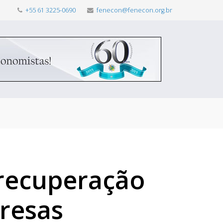
+55 61 3225-0690
fenecon@fenecon.org.br
 recuperação
presas