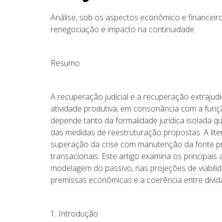
Análise, sob os aspectos econômico e financeiro,
renegociação e impacto na continuidade.
Resumo
A recuperação judicial e a recuperação extraju
atividade produtiva, em consonância com a funç
depende tanto da formalidade jurídica isolada q
das medidas de reestruturação propostas. A liter
superação da crise com manutenção da fonte prod
transacionais. Este artigo examina os principai
modelagem do passivo, nas projeções de viabili
premissas econômicas e a coerência entre dívida
1. Introdução