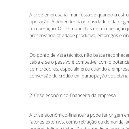
A crise empresarial manifesta-se quando a estr
operação. A depender da intensidade e da orige
recuperação. Os instrumentos de recuperação jud
preservando atividade produtiva, empregos e cir
Do ponto de vista técnico, não basta reconhecer
caixa e se o passivo é compatível com o potenc
com credores, especialmente quando a empresa
conversão de crédito em participação societária.
2. Crise econômico-financeira da empresa
A crise econômico-financeira pode ter origem e
fatores externos, como retração da demanda, au
porque define a extensão das medidas necessár