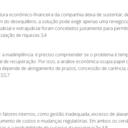
utura econômico-financeira da companhia deixa de sustentar, d
m do desequilíbrio, a solução pode exigir apenas uma renegoc
icial e extrajudicial foram concebidos justamente para permit
culação de riquezas.3,4
 a inadimplência: é preciso compreender se o problema é tempo
ial de recuperação. Por isso, a análise econômica ocupa papel
 depende de alongamento de prazos, concessão de carência, 
3,5,7
m fatores internos, como gestão inadequada, excesso de alavan
mento de custos e mudanças regulatórias. Em ambos os cenário
ias e a probabilidade de sucesso da recuperação.3,8