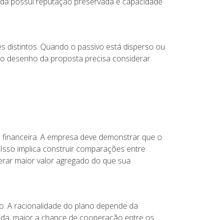
inda possui reputação preservada e capacidade
s distintos. Quando o passivo está disperso ou
s, o desenho da proposta precisa considerar
 financeira. A empresa deve demonstrar que o
 Isso implica construir comparações entre
erar maior valor agregado do que sua
vo. A racionalidade do plano depende da
ecida, maior a chance de cooperação entre os