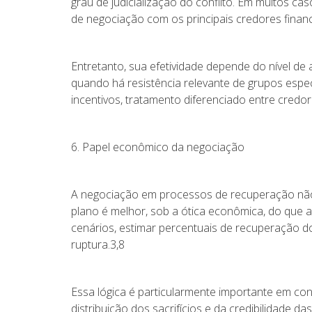
grau de judicialização do conflito. Em muitos 
de negociação com os principais credores financ
Entretanto, sua efetividade depende do nível d
quando há resistência relevante de grupos especí
incentivos, tratamento diferenciado entre credo
6. Papel econômico da negociação
A negociação em processos de recuperação não 
plano é melhor, sob a ótica econômica, do que a
cenários, estimar percentuais de recuperação d
ruptura.3,8
Essa lógica é particularmente importante em co
distribuição dos sacrifícios e da credibilidade