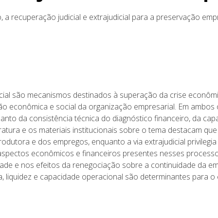
 a recuperação judicial e extrajudicial para a preservação empr
dicial são mecanismos destinados à superação da crise econôm
ão econômica e social da organização empresarial. Em ambos 
uanto da consistência técnica do diagnóstico financeiro, da cap
atura e os materiais institucionais sobre o tema destacam que a
utora e dos empregos, enquanto a via extrajudicial privilegia
s aspectos econômicos e financeiros presentes nesses processos
dade e nos efeitos da renegociação sobre a continuidade da em
, liquidez e capacidade operacional são determinantes para o ê