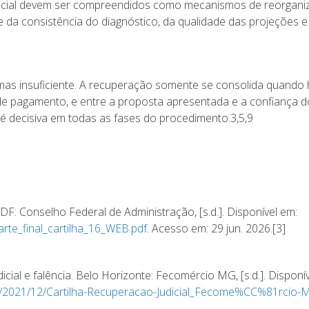
udicial devem ser compreendidos como mecanismos de reorgani
 da consistência do diagnóstico, da qualidade das projeções
, mas insuficiente. A recuperação somente se consolida quando
 de pagamento, e entre a proposta apresentada e a confiança d
 é decisiva em todas as fases do procedimento.3,5,9
 DF: Conselho Federal de Administração, [s.d.]. Disponível em:
rte_final_
cartilha_16_WEB.pdf
. Acesso em: 29 jun. 2026.[3]
ial e falência. Belo Horizonte: Fecomércio MG, [s.d.]. Disponív
/2021/12/
Cartilha-Recuperacao-Judicial_
Fecome%CC%81rcio-M